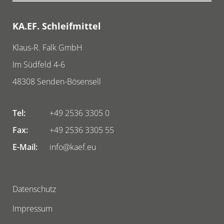
inkl. 1 x Werkzeugkastenaufkleber- VPE: 1 x
KA.EF. Schleifmittel
Maschine
Klaus-R. Falk GmbH
Im Südfeld 4-6
48308
Senden-Bösensell
Tel:
+49 2536 3305 0
Fax:
+49 2536 3305 55
E-Mail:
info@kaef.eu
Datenschutz
Impressum