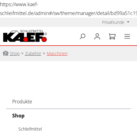
https://www.kaef-
schleifmittel.de/admin#/sw/theme/manager/detail/bd99a51c
Privatkunde
alt springen
Shop
>
Zubehör
>
Maschinen
Produkte
Shop
Schleifmittel