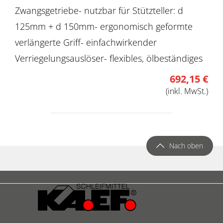
Zwangsgetriebe- nutzbar für Stützteller: d
125mm + d 150mm- ergonomisch geformte
verlängerte Griff- einfachwirkender
Verriegelungsauslöser- flexibles, ölbeständiges
Netzkabel Länge 6m (mit Drehgelenk)-
692,15 €
laufruhiger Motor: 1000 W- Drehzahlregler mit
(inkl. MwSt.)
11 Optionen- Umdrehungen: 150-350 U/min-
Autoteilemarkt/Detailierung: Y - Schallpegel: 93
dB(A)- Gewicht: 2,5 kg- Abmessung: L 445mm x
Nach oben
H 122mm- Spannung: 220-240 V- Frequenz: 50
Hz- Stromstärke: 4.5 Amp Phase 1- inkl. 1 x
Stützteller d 125mm Klett- inkl. 1 x Stützteller d
150mm Klett- inkl. 1 x Bürstensatz- inkl. 1 x
Reflektionsplatte - inkl. 1 x Werkzeugtasche-