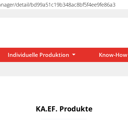
manager/detail/bd99a51c19b348ac8bf5f4ee9fe86a3
Individuelle Produktion
Know-How
KA.EF. Produkte