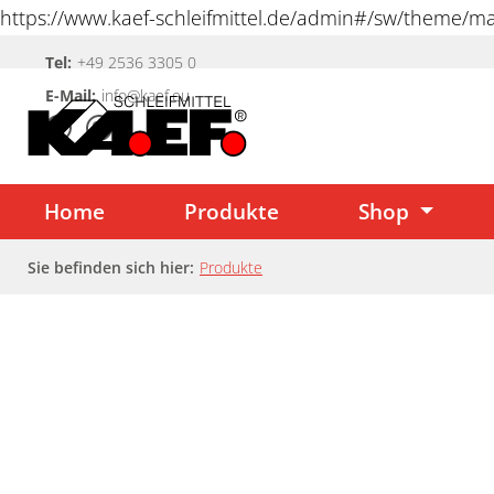
https://www.kaef-schleifmittel.de/admin#/sw/theme/
springen
Tel:
+49 2536 3305 0
Zur Hauptnavigation springen
E-Mail:
info@kaef.eu
Home
Produkte
Shop
Sie befinden sich hier:
Produkte