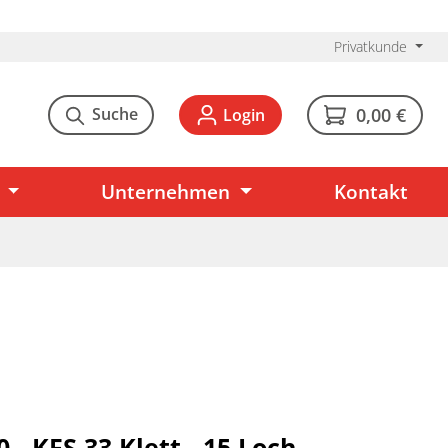
Privatkunde
Suche
0,00 €
Login
Unternehmen
Kontakt
 - KFS 33 Klett - 15 Loch