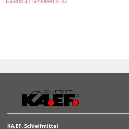
Datenblatt Scheiben KF33
KA.EF. Schleifmittel