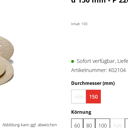
Inhalt:
100
Sofort verfügbar, Liefe
Artikelnummer:
K02104
ausw
Durchmesser (mm)
125
150
(Diese Option ist zurzeit 
auswählen
Körnung
Abbildung kann ggf. abweichen
60
80
100
120