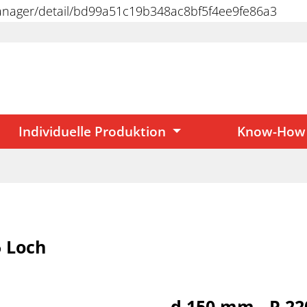
manager/detail/bd99a51c19b348ac8bf5f4ee9fe86a3
Individuelle Produktion
Know-How
5 Loch
d 150 mm - P 220