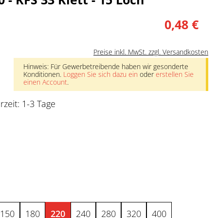
0,48 €
Preise inkl. MwSt. zzgl. Versandkosten
Hinweis: Für Gewerbetreibende haben wir gesonderte
Konditionen.
Loggen Sie sich dazu ein
oder
erstellen Sie
einen Account
.
rzeit: 1-3 Tage
ählen
nicht verfügbar.)
150
180
220
240
280
320
400