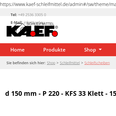
https://www.kaef-schleifmittel.de/admin#/sw/theme/
springen
Tel:
+49 2536 3305 0
Zur Hauptnavigation springen
E-Mail:
info@kaef.eu
Home
Produkte
Shop
Sie befinden sich hier:
Shop
>
Schleifmittel
>
Schleifscheiben
d 150 mm - P 220 - KFS 33 Klett - 1
Bildergalerie überspringen