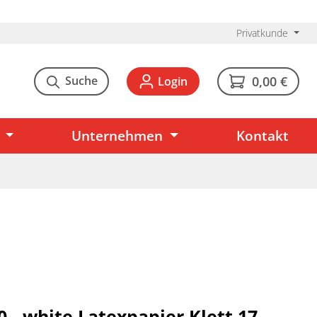
Privatkunde
Suche
0,00 €
Login
Unternehmen
Kontakt
0 - white Latexpapier Klett 17