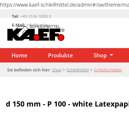
https://www.kaef-schleifmittel.de/admin#/sw/theme/
springen
Tel:
+49 2536 3305 0
Zur Hauptnavigation springen
E-Mail:
info@kaef.eu
Home
Produkte
Shop
Sie befinden sich hier:
Shop
>
Schleifmittel
>
Schleifscheiben
d 150 mm - P 100 - white Latexpapi
Bildergalerie überspringen