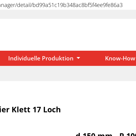
manager/detail/bd99a51c19b348ac8bf5f4ee9fe86a3
Individuelle Produktion
Know-How
er Klett 17 Loch
d 150 mm - P 10