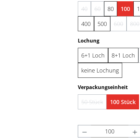
40
60
80
100
1
(Diese Option ist zurzeit 
(Diese Option ist zu
400
500
600
800
(Diese Opt
(D
auswählen
Lochung
6+1 Loch
8+1 Loch
keine Lochung
aus
Verpackungseinheit
50 Stück
100 Stück
(Diese Option ist zurze
Produkt Anzahl: Gi