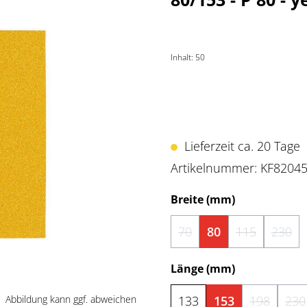
Inhalt:
50
Lieferzeit ca. 20 Tage
Artikelnummer:
KF8204
auswählen
Breite (mm)
70
80
115
230
(Diese Option ist zurzeit 
(Diese Option
(Dies
auswählen
Länge (mm)
Abbildung kann ggf. abweichen
133
153
198
230