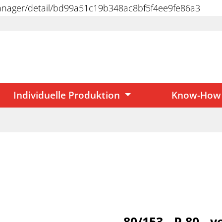
manager/detail/bd99a51c19b348ac8bf5f4ee9fe86a3
Individuelle Produktion
Know-How
80/153 - P 80 - y