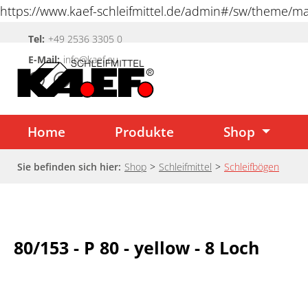
https://www.kaef-schleifmittel.de/admin#/sw/theme/
springen
Tel:
+49 2536 3305 0
Zur Hauptnavigation springen
E-Mail:
info@kaef.eu
Home
Produkte
Shop
Sie befinden sich hier:
Shop
>
Schleifmittel
>
Schleifbögen
80/153 - P 80 - yellow - 8 Loch
Bildergalerie überspringen