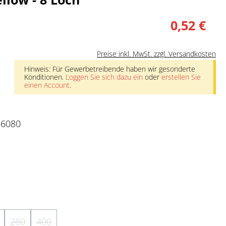
0,52 €
Preise inkl. MwSt. zzgl. Versandkosten
Hinweis: Für Gewerbetreibende haben wir gesonderte
Konditionen.
Loggen Sie sich dazu ein
oder
erstellen Sie
einen Account
.
56080
nicht verfügbar.)
 ist zurzeit nicht verfügbar.)
e Option ist zurzeit nicht verfügbar.)
280
400