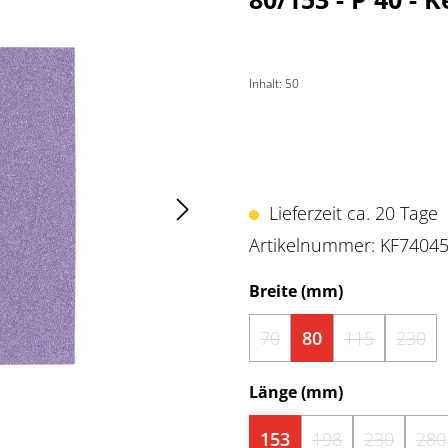
Inhalt:
50
Lieferzeit ca. 20 Tage
Artikelnummer:
KF7404
auswählen
Breite (mm)
70
80
115
230
(Diese Option ist zurzeit 
(Diese Option
(Dies
auswählen
Länge (mm)
153
198
230
280