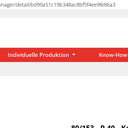
manager/detail/bd99a51c19b348ac8bf5f4ee9fe86a3
Individuelle Produktion
Know-How
80/153 - P 40 - 