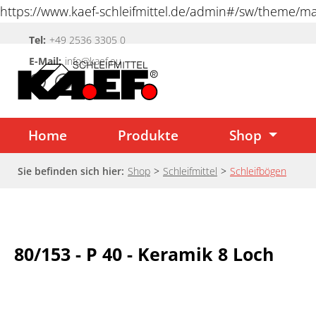
https://www.kaef-schleifmittel.de/admin#/sw/theme/
springen
Tel:
+49 2536 3305 0
Zur Hauptnavigation springen
E-Mail:
info@kaef.eu
Home
Produkte
Shop
Sie befinden sich hier:
Shop
>
Schleifmittel
>
Schleifbögen
80/153 - P 40 - Keramik 8 Loch
Bildergalerie überspringen