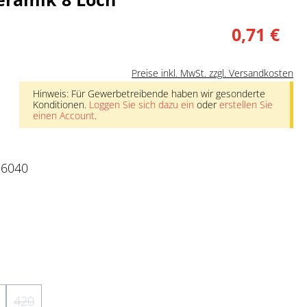
0,71 €
Preise inkl. MwSt. zzgl. Versandkosten
Hinweis: Für Gewerbetreibende haben wir gesonderte
Konditionen.
Loggen Sie sich dazu ein
oder
erstellen Sie
einen Account
.
56040
nicht verfügbar.)
 ist zurzeit nicht verfügbar.)
e Option ist zurzeit nicht verfügbar.)
420