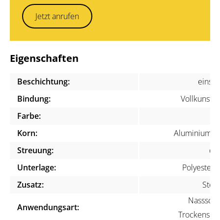
Jetzt anrufen
Eigenschaften
Beschichtung:
einsei
Bindung:
Vollkunstha
Farbe:
gr
Korn:
Aluminiumox
Streuung:
dic
Unterlage:
Polyesterfi
Zusatz:
Stear
Nassschli
Anwendungsart:
Trockenschli