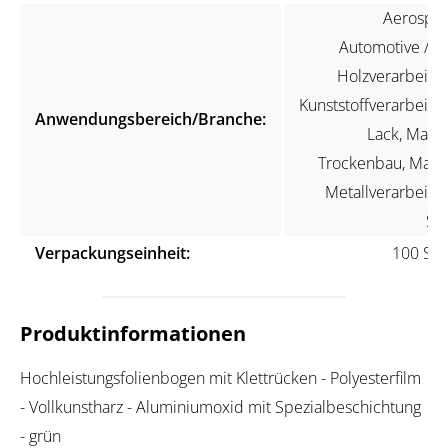
Aerospac
Automotive / KF
Holzverarbeitun
Kunststoffverarbeitun
Anwendungsbereich/Branche:
Lack, Maler
Trockenbau, Marin
Metallverarbeitun
Ste
Verpackungseinheit:
100 Stü
Produktinformationen
Hochleistungsfolienbogen mit Klettrücken - Polyesterfilm
- Vollkunstharz - Aluminiumoxid mit Spezialbeschichtung
- grün