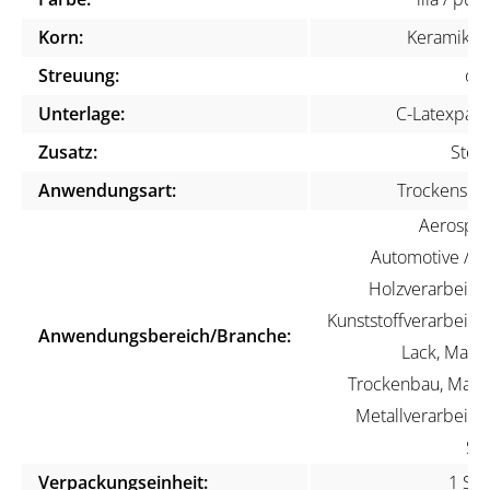
Korn:
Keramikko
Streuung:
off
Unterlage:
C-Latexpapi
Zusatz:
Stear
Anwendungsart:
Trockenschli
Aerospac
Automotive / KF
Holzverarbeitun
Kunststoffverarbeitun
Anwendungsbereich/Branche:
Lack, Maler
Trockenbau, Marin
Metallverarbeitun
Ste
Verpackungseinheit:
1 Stü