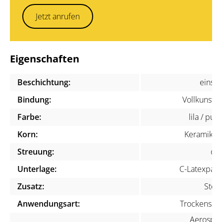
Jetzt anrufen
Eigenschaften
Beschichtung:
einsei
Bindung:
Vollkunstha
Farbe:
lila / pur
Korn:
Keramikko
Streuung:
off
Unterlage:
C-Latexpapi
Zusatz:
Stear
Anwendungsart:
Trockenschli
Aerospac