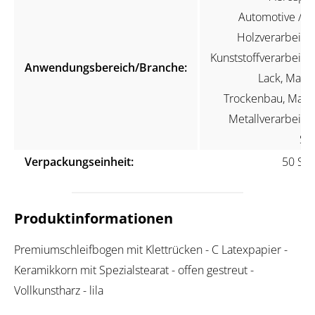
Automotive / KF
Holzverarbeitun
Kunststoffverarbeitun
Anwendungsbereich/Branche:
Lack, Maler
Trockenbau, Marin
Metallverarbeitun
Ste
Verpackungseinheit:
50 Stü
Produktinformationen
Premiumschleifbogen mit Klettrücken - C Latexpapier -
Keramikkorn mit Spezialstearat - offen gestreut -
Vollkunstharz - lila