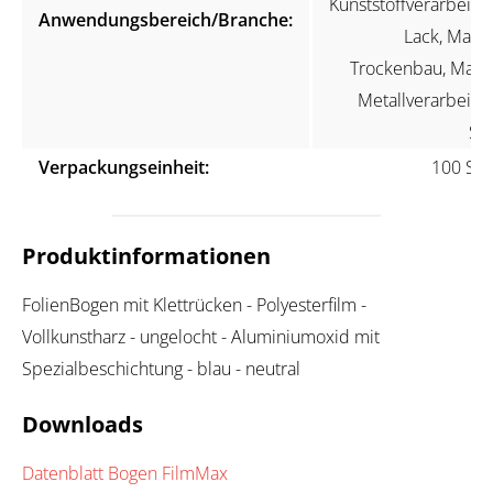
Kunststoffverarbeitun
Anwendungsbereich/Branche:
Lack, Maler
Trockenbau, Marin
Metallverarbeitun
Ste
Verpackungseinheit:
100 Stü
Produktinformationen
FolienBogen mit Klettrücken - Polyesterfilm -
Vollkunstharz - ungelocht - Aluminiumoxid mit
Spezialbeschichtung - blau - neutral
Downloads
Datenblatt Bogen FilmMax