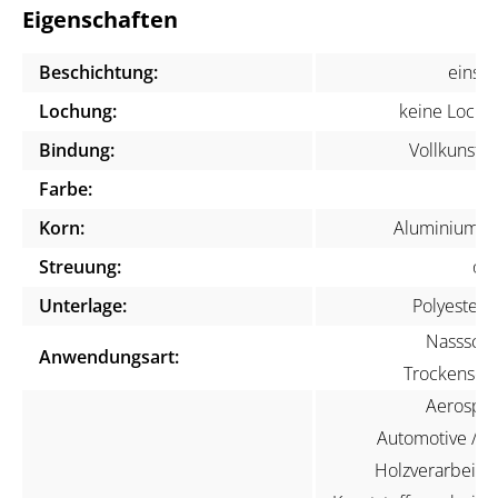
Eigenschaften
Beschichtung:
einsei
Lochung:
keine Lochu
Bindung:
Vollkunstha
Farbe:
bl
Korn:
Aluminiumox
Streuung:
off
Unterlage:
Polyesterfi
Nassschli
Anwendungsart:
Trockenschli
Aerospac
Automotive / KF
Holzverarbeitun