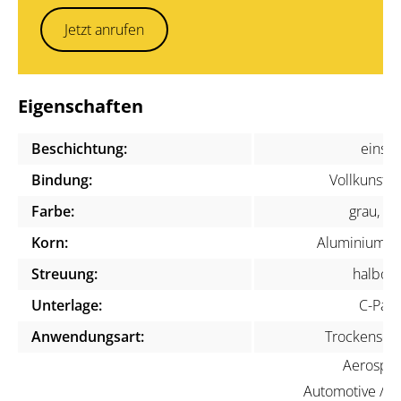
Jetzt anrufen
Eigenschaften
Beschichtung:
einsei
Bindung:
Vollkunstha
Farbe:
grau, we
Korn:
Aluminiumox
Streuung:
halboff
Unterlage:
C-Papi
Anwendungsart:
Trockenschli
Aerospac
Automotive / KF