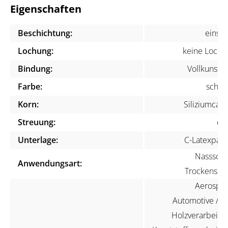
Eigenschaften
Beschichtung:
einsei
Lochung:
keine Lochu
Bindung:
Vollkunstha
Farbe:
schwa
Korn:
Siliziumcarb
Streuung:
dic
Unterlage:
C-Latexpapi
Nassschli
Anwendungsart:
Trockenschli
Aerospac
Automotive / KF
Holzverarbeitun