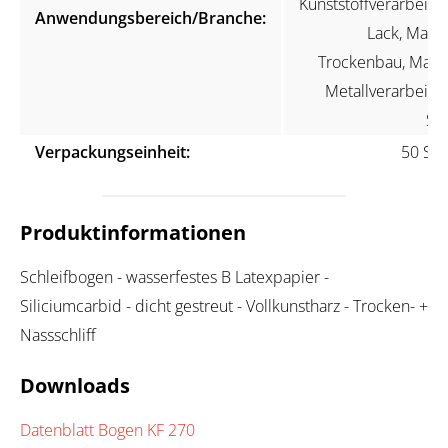
Kunststoffverarbeitun
Anwendungsbereich/Branche:
Lack, Maler
Trockenbau, Marin
Metallverarbeitun
Ste
Verpackungseinheit:
50 Stü
Produktinformationen
Schleifbogen - wasserfestes B Latexpapier -
Siliciumcarbid - dicht gestreut - Vollkunstharz - Trocken- +
Nassschliff
Downloads
Datenblatt Bogen KF 270