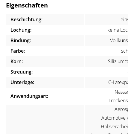
Eigenschaften
Beschichtung:
einsei
Lochung:
keine Lochu
Bindung:
Vollkunstha
Farbe:
schwa
Korn:
Siliziumcarb
Streuung:
dic
Unterlage:
C-Latexpapi
Nassschli
Anwendungsart:
Trockenschli
Aerospac
Automotive / KF
Holzverarbeitun