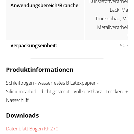
Kunststoffverarbeitun
Anwendungsbereich/Branche:
Lack, Maler
Trockenbau, Marin
Metallverarbeitun
Ste
Verpackungseinheit:
50 Stü
Produktinformationen
Schleifbogen - wasserfestes B Latexpapier -
Siliciumcarbid - dicht gestreut - Vollkunstharz - Trocken- +
Nassschliff
Downloads
Datenblatt Bogen KF 270