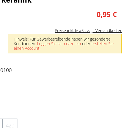
0,95 €
Preise inkl. MwSt. zzgl. Versandkosten
Hinweis: Für Gewerbetreibende haben wir gesonderte
Konditionen.
Loggen Sie sich dazu ein
oder
erstellen Sie
einen Account
.
50100
nicht verfügbar.)
rzeit nicht verfügbar.)
e Option ist zurzeit nicht verfügbar.)
420