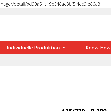
manager/detail/bd99a51c19b348ac8bf5f4ee9fe86a3
Individuelle Produktion
Know-How
115/230 - P 100 