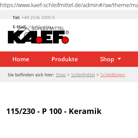
https://www.kaef-schleifmittel.de/admin#/sw/theme/
springen
Tel:
+49 2536 3305 0
Zur Hauptnavigation springen
E-Mail:
info@kaef.eu
Home
Produkte
Shop
Sie befinden sich hier:
Shop
>
Schleifmittel
>
Schleifbögen
115/230 - P 100 - Keramik
Bildergalerie überspringen