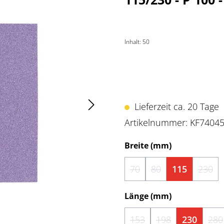
Inhalt:
50
Lieferzeit ca. 20 Tage
Artikelnummer:
KF7404
auswählen
Breite (mm)
70
80
115
230
(Diese Option ist zurzeit 
(Diese Option ist zu
(Dies
auswählen
Länge (mm)
153
198
230
280