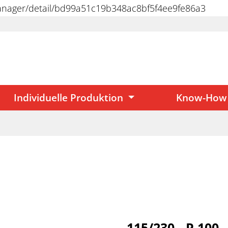
manager/detail/bd99a51c19b348ac8bf5f4ee9fe86a3
Individuelle Produktion
Know-How
115/230 - P 100 