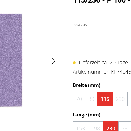
Inhalt:
50
Lieferzeit ca. 20 Tage
Artikelnummer:
KF7404
auswählen
Breite (mm)
70
80
115
230
(Diese Option ist zurzeit 
(Diese Option ist zu
(Dies
auswählen
Länge (mm)
153
198
230
280