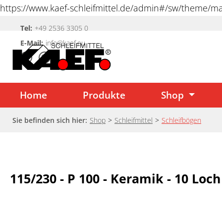
https://www.kaef-schleifmittel.de/admin#/sw/theme/
springen
Tel:
+49 2536 3305 0
Zur Hauptnavigation springen
E-Mail:
info@kaef.eu
Home
Produkte
Shop
Sie befinden sich hier:
Shop
>
Schleifmittel
>
Schleifbögen
115/230 - P 100 - Keramik - 10 Loch
Bildergalerie überspringen