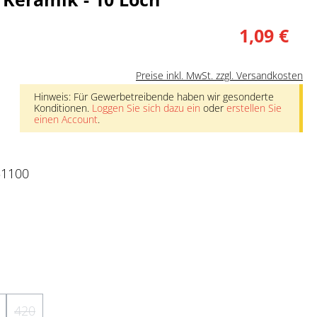
1,09 €
Preise inkl. MwSt. zzgl. Versandkosten
Hinweis: Für Gewerbetreibende haben wir gesonderte
Konditionen.
Loggen Sie sich dazu ein
oder
erstellen Sie
einen Account
.
51100
nicht verfügbar.)
rzeit nicht verfügbar.)
e Option ist zurzeit nicht verfügbar.)
420