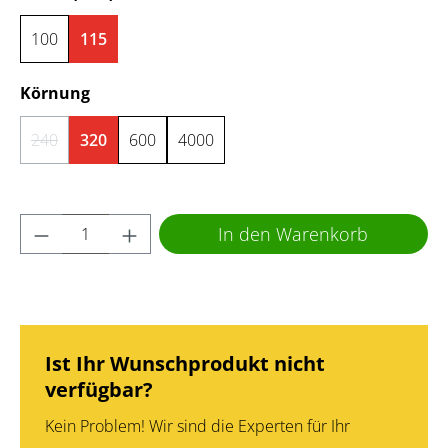
100
115
auswählen
Körnung
240
320
600
4000
(Diese Option ist zurzeit nicht verfügbar.)
Produkt Anzahl: Gib den gewünschten Wert 
In den Warenkorb
Ist Ihr Wunschprodukt nicht
verfügbar?
Kein Problem! Wir sind die Experten für Ihr