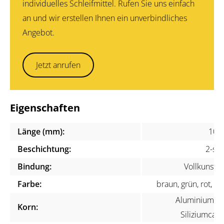
individuelles Schleifmittel. Rufen Sie uns einfach
an und wir erstellen Ihnen ein unverbindliches
Angebot.
Jetzt anrufen
Eigenschaften
Länge (mm):
100
Beschichtung:
2-sei
Bindung:
Vollkunstha
Farbe:
braun, grün, rot, w
Aluminiumoxi
Korn:
Siliziumcarb