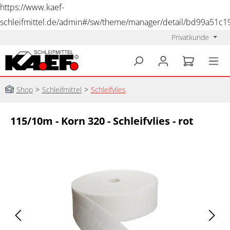
https://www.kaef-
schleifmittel.de/admin#/sw/theme/manager/detail/bd99a51c
Privatkunde
alt springen
Shop
>
Schleifmittel
>
Schleifvlies
115/10m - Korn 320 - Schleifvlies - rot
Bildergalerie überspringen