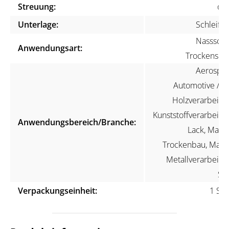
Streuung:
off
Unterlage:
Schleifvl
Nassschli
Anwendungsart:
Trockenschli
Aerospac
Automotive / KF
Holzverarbeitun
Kunststoffverarbeitun
Anwendungsbereich/Branche:
Lack, Maler
Trockenbau, Marin
Metallverarbeitun
Ste
Verpackungseinheit:
1 Stü