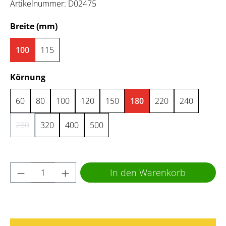
Artikelnummer:
D02475
auswählen
Breite (mm)
100
115
auswählen
Körnung
60
80
100
120
150
180
220
240
280
320
400
500
(Diese Option ist zurzeit nicht verfügbar.)
Produkt Anzahl: Gib den gewünschten Wert 
In den Warenkorb