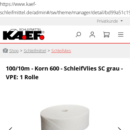
https://www.kaef-
schleifmittel.de/admin#/sw/theme/manager/detail/bd99a51c
Privatkunde
alt springen
Shop
>
Schleifmittel
>
Schleifvlies
100/10m - Korn 600 - SchleifVlies SC grau -
VPE: 1 Rolle
Bildergalerie überspringen