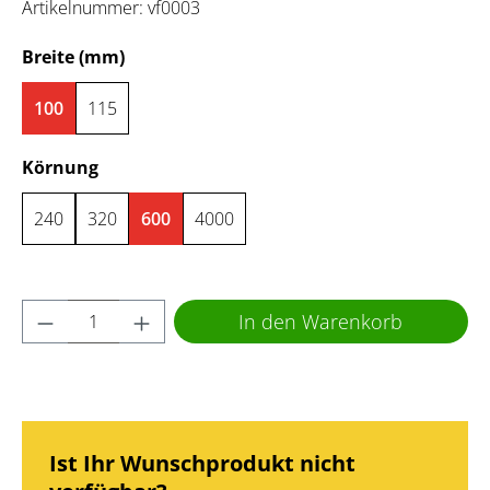
Artikelnummer:
vf0003
auswählen
Breite (mm)
100
115
auswählen
Körnung
240
320
600
4000
Produkt Anzahl: Gib den gewünschten Wert 
In den Warenkorb
Ist Ihr Wunschprodukt nicht