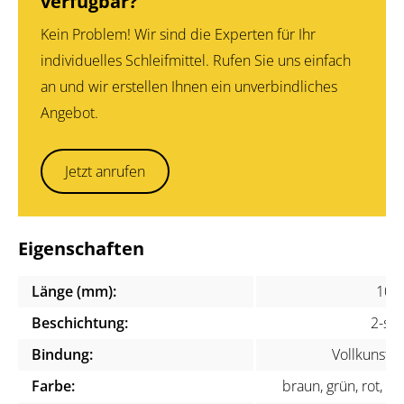
verfügbar?
Kein Problem! Wir sind die Experten für Ihr
individuelles Schleifmittel. Rufen Sie uns einfach
an und wir erstellen Ihnen ein unverbindliches
Angebot.
Jetzt anrufen
Eigenschaften
Länge (mm):
100
Beschichtung:
2-sei
Bindung:
Vollkunstha
Farbe:
braun, grün, rot, w