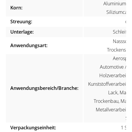
Aluminiumoxi
Korn:
Siliziumcarb
Streuung:
off
Unterlage:
Schleifvl
Nassschli
Anwendungsart:
Trockenschli
Aerospac
Automotive / KF
Holzverarbeitun
Kunststoffverarbeitun
Anwendungsbereich/Branche:
Lack, Maler
Trockenbau, Marin
Metallverarbeitun
Ste
Verpackungseinheit:
1 Stü