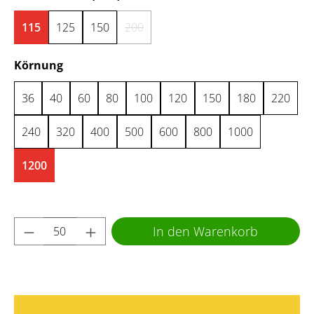
115
125
150
200
(Diese Option ist zurzeit nicht verfügbar.)
auswählen
Körnung
36
40
60
80
100
120
150
180
220
240
320
400
500
600
800
1000
1200
Produkt Anzahl: Gib den gewünschten Wert 
In den Warenkorb