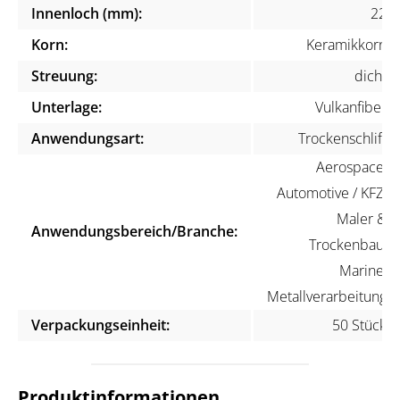
Innenloch (mm):
22
Korn:
Keramikkorn
Streuung:
dicht
Unterlage:
Vulkanfiber
Anwendungsart:
Trockenschliff
Aerospace,
Automotive / KFZ,
Maler &
Anwendungsbereich/Branche:
Trockenbau,
Marine,
Metallverarbeitung
Verpackungseinheit:
50 Stück
Produktinformationen