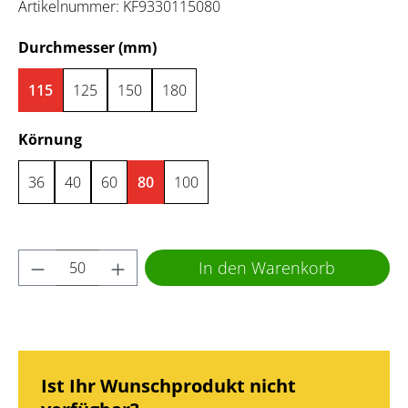
Artikelnummer:
KF9330115080
auswählen
Durchmesser (mm)
115
125
150
180
auswählen
Körnung
36
40
60
80
100
Produkt Anzahl: Gib den gewünschten Wert 
In den Warenkorb
Ist Ihr Wunschprodukt nicht