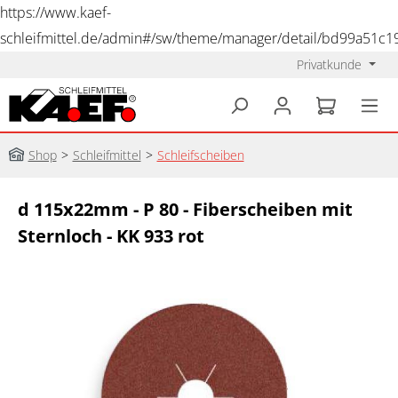
https://www.kaef-
schleifmittel.de/admin#/sw/theme/manager/detail/bd99a51c
Privatkunde
alt springen
Shop
>
Schleifmittel
>
Schleifscheiben
d 115x22mm - P 80 - Fiberscheiben mit
Sternloch - KK 933 rot
Bildergalerie überspringen