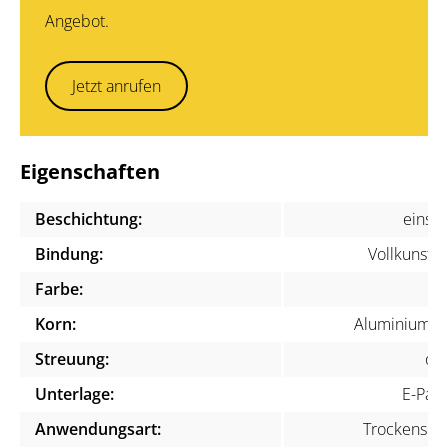
Angebot.
Jetzt anrufen
Eigenschaften
Beschichtung:
einsei
Bindung:
Vollkunstha
Farbe:
Korn:
Aluminiumox
Streuung:
off
Unterlage:
E-Papi
Anwendungsart:
Trockenschli