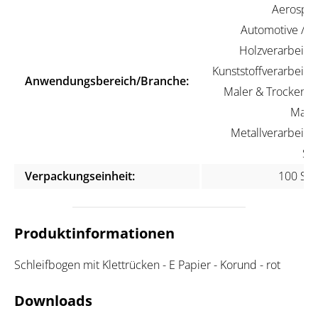
Aerospac
Automotive / KF
Holzverarbeitun
Kunststoffverarbeitun
Anwendungsbereich/Branche:
Maler & Trockenba
Marin
Metallverarbeitun
Ste
Verpackungseinheit:
100 Stü
Produktinformationen
Schleifbogen mit Klettrücken - E Papier - Korund - rot
Downloads