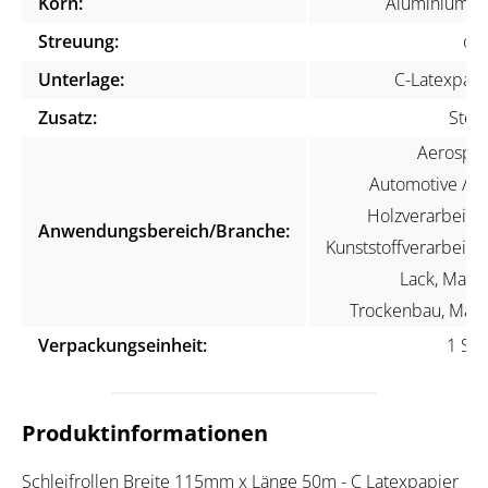
Korn:
Aluminiumox
Streuung:
off
Unterlage:
C-Latexpapi
Zusatz:
Stear
Aerospac
Automotive / KF
Holzverarbeitun
Anwendungsbereich/Branche:
Kunststoffverarbeitun
Lack, Maler
Trockenbau, Mari
Verpackungseinheit:
1 Stü
Produktinformationen
Schleifrollen Breite 115mm x Länge 50m - C Latexpapier