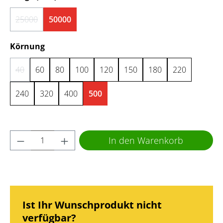
25000
50000
(Diese Option ist zurzeit nicht verfügbar.)
auswählen
Körnung
40
60
80
100
120
150
180
220
(Diese Option ist zurzeit nicht verfügbar.)
240
320
400
500
Produkt Anzahl: Gib den gewünschten Wert 
In den Warenkorb
Ist Ihr Wunschprodukt nicht
verfügbar?