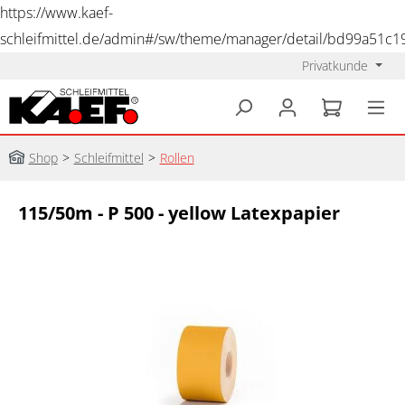
https://www.kaef-
schleifmittel.de/admin#/sw/theme/manager/detail/bd99a51c
Privatkunde
alt springen
Shop
>
Schleifmittel
>
Rollen
115/50m - P 500 - yellow Latexpapier
Bildergalerie überspringen