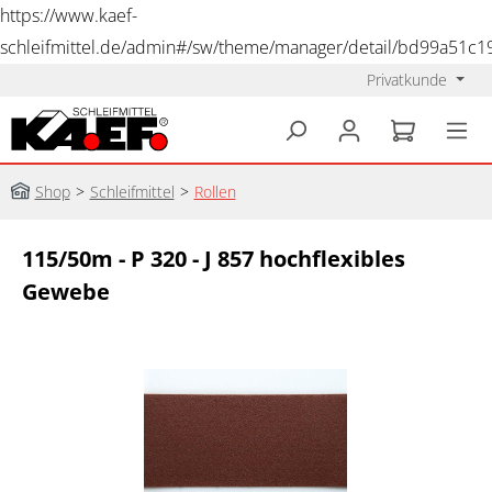
https://www.kaef-
schleifmittel.de/admin#/sw/theme/manager/detail/bd99a51c
Privatkunde
alt springen
Shop
>
Schleifmittel
>
Rollen
115/50m - P 320 - J 857 hochflexibles
Gewebe
Bildergalerie überspringen