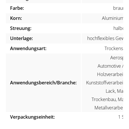
Farbe:
braun, 
Korn:
Aluminiumox
Streuung:
halboff
Unterlage:
hochflexibles Gewe
Anwendungsart:
Trockenschli
Aerospac
Automotive / KF
Holzverarbeitun
Anwendungsbereich/Branche:
Kunststoffverarbeitun
Lack, Maler
Trockenbau, Marin
Metallverarbeitu
Verpackungseinheit:
1 Stü