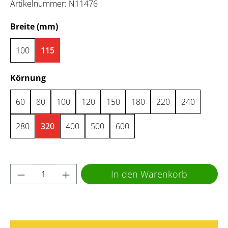
Artikelnummer:
N11476
auswählen
Breite (mm)
100
115
auswählen
Körnung
60
80
100
120
150
180
220
240
280
320
400
500
600
Produkt Anzahl: Gib den gewünschten Wert 
In den Warenkorb