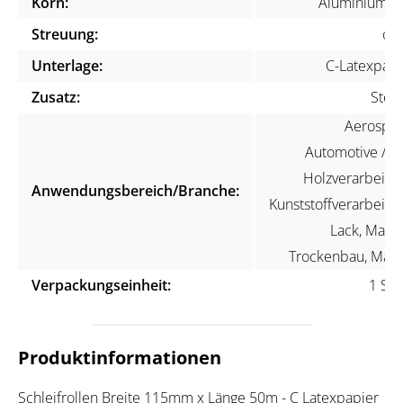
Korn:
Aluminiumox
Streuung:
off
Unterlage:
C-Latexpapi
Zusatz:
Stear
Aerospac
Automotive / KF
Holzverarbeitun
Anwendungsbereich/Branche:
Kunststoffverarbeitun
Lack, Maler
Trockenbau, Mari
Verpackungseinheit:
1 Stü
Produktinformationen
Schleifrollen Breite 115mm x Länge 50m - C Latexpapier