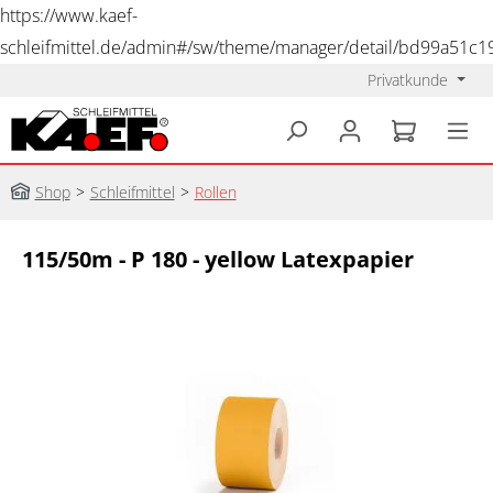
https://www.kaef-
schleifmittel.de/admin#/sw/theme/manager/detail/bd99a51c
Privatkunde
alt springen
Shop
>
Schleifmittel
>
Rollen
115/50m - P 180 - yellow Latexpapier
Bildergalerie überspringen