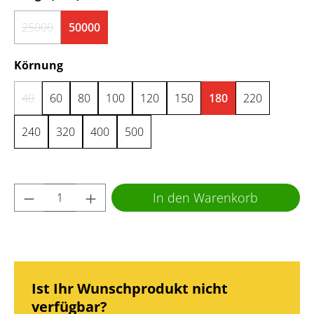
25000
50000
(Diese Option ist zurzeit nicht verfügbar.)
auswählen
Körnung
40
60
80
100
120
150
180
220
(Diese Option ist zurzeit nicht verfügbar.)
240
320
400
500
Produkt Anzahl: Gib den gewünschten Wert 
In den Warenkorb
Ist Ihr Wunschprodukt nicht
verfügbar?