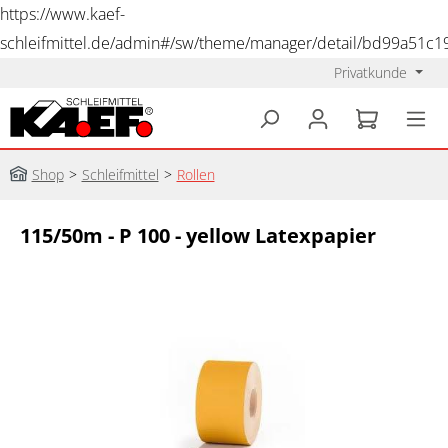
https://www.kaef-
schleifmittel.de/admin#/sw/theme/manager/detail/bd99a51c
Privatkunde
alt springen
Shop
>
Schleifmittel
>
Rollen
115/50m - P 100 - yellow Latexpapier
Bildergalerie überspringen