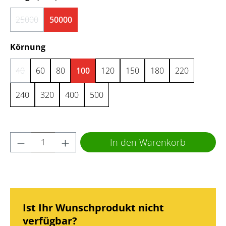
25000
50000
(Diese Option ist zurzeit nicht verfügbar.)
auswählen
Körnung
40
60
80
100
120
150
180
220
(Diese Option ist zurzeit nicht verfügbar.)
240
320
400
500
Produkt Anzahl: Gib den gewünschten Wert 
In den Warenkorb
Ist Ihr Wunschprodukt nicht
verfügbar?