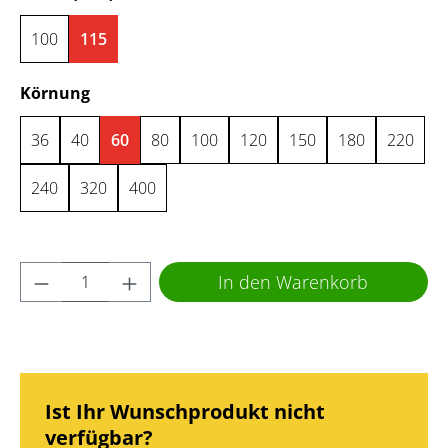
100
115
auswählen
Körnung
36
40
60
80
100
120
150
180
220
240
320
400
Produkt Anzahl: Gib den gewünschten Wert 
In den Warenkorb
Ist Ihr Wunschprodukt nicht
verfügbar?