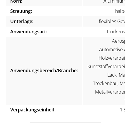
Korn:
Aluminiumox
Streuung:
halboff
Unterlage:
flexibles Gewe
Anwendungsart:
Trockenschli
Aerospac
Automotive / KF
Holzverarbeitun
Kunststoffverarbeitun
Anwendungsbereich/Branche:
Lack, Maler
Trockenbau, Marin
Metallverarbeitun
Ste
Verpackungseinheit:
1 Stü