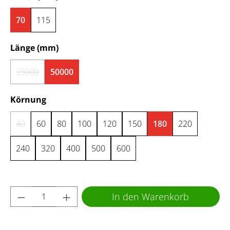
70
115
auswählen
Länge (mm)
25000
50000
(Diese Option ist zurzeit nicht verfügbar.)
auswählen
Körnung
40
60
80
100
120
150
180
220
(Diese Option ist zurzeit nicht verfügbar.)
240
320
400
500
600
Produkt Anzahl: Gib den gewünschten Wert 
In den Warenkorb