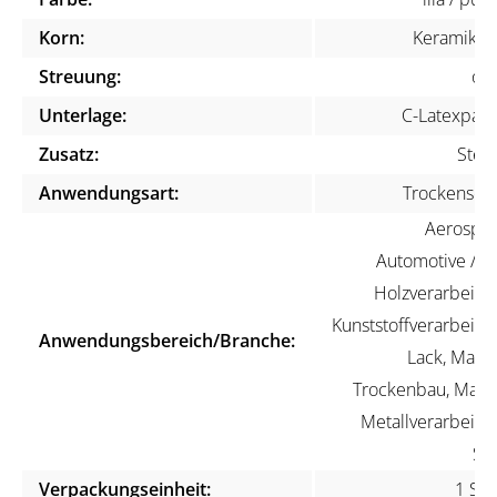
Korn:
Keramikko
Streuung:
off
Unterlage:
C-Latexpapi
Zusatz:
Stear
Anwendungsart:
Trockenschli
Aerospac
Automotive / KF
Holzverarbeitun
Kunststoffverarbeitun
Anwendungsbereich/Branche:
Lack, Maler
Trockenbau, Marin
Metallverarbeitun
Ste
Verpackungseinheit:
1 Stü