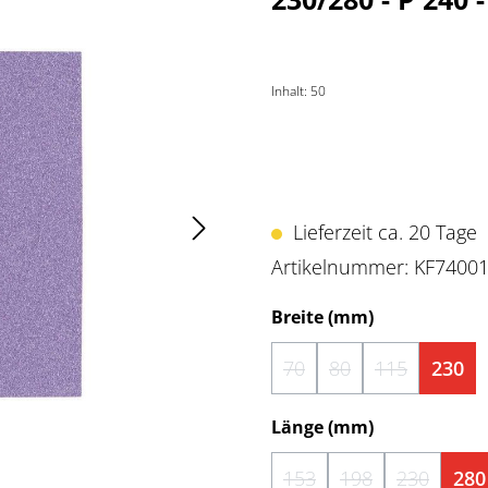
Inhalt:
50
Lieferzeit ca. 20 Tage
Artikelnummer:
KF7400
auswählen
Breite (mm)
70
80
115
230
(Diese Option ist zurzeit 
(Diese Option ist zu
(Diese Option
auswählen
Länge (mm)
153
198
230
280