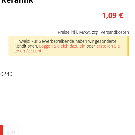
1,09 €
Preise inkl. MwSt. zzgl. Versandkosten
Hinweis: Für Gewerbetreibende haben wir gesonderte
Konditionen.
Loggen Sie sich dazu ein
oder
erstellen Sie
einen Account
.
10240
nicht verfügbar.)
rzeit nicht verfügbar.)
 ist zurzeit nicht verfügbar.)
420