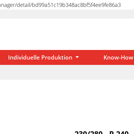
manager/detail/bd99a51c19b348ac8bf5f4ee9fe86a3
Individuelle Produktion
Know-How
230/280 - P 240 