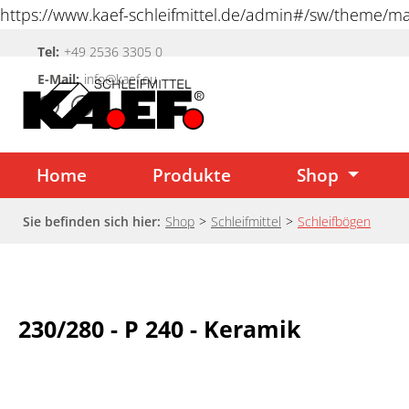
https://www.kaef-schleifmittel.de/admin#/sw/theme/
springen
Tel:
+49 2536 3305 0
Zur Hauptnavigation springen
E-Mail:
info@kaef.eu
Home
Produkte
Shop
Sie befinden sich hier:
Shop
>
Schleifmittel
>
Schleifbögen
230/280 - P 240 - Keramik
Bildergalerie überspringen